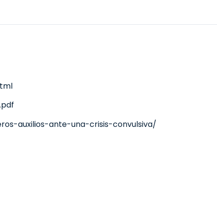
html
.
pdf
ros-auxilios-ante-una-crisis-convulsiva/