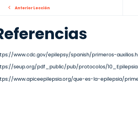
Anterior Lección
Referencias
tps://www.cdc.gov/epilepsy/spanish/primeros-auxilios.
tps://seup.org/pdf_public/pub/protocolos/10_Epilepsia
tps://www.apiceepilepsia.org/que-es-la-epilepsia/prime